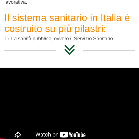
lavorativa.
Il sistema sanitario in Italia è
costruito su più pilastri:
1) La sanità pubblica, ovvero il Servizio Sanitario
Nazionale, si basa su tre principi fondamentali:
- Universalità: tutta la popolazione può accedere ai
servizi sul territorio che sono erogati dalle Aziende
sanitarie locali, dalle Aziende ospedaliere e da strutture
private convenzionate con il Ssn.
- Uguaglianza: I cittadini devono accedere alle
prestazioni del Ssn senza nessuna distinzione di
condizioni individuali, sociali ed economiche
- Equità: A tutti i cittadini deve essere garantita parità di
accesso in rapporto a uguali bisogni di salute.
2) La sanità integrativa di natura collettiva o individuale,
ovvero i fondi sanitari che si pongono l’obiettivo di dare
risposte concrete alle aspettative e ai bisogni dei lavoratori
offrendo servizi, attività e prestazioni sanitarie che si
integrano con Servizio Sanitario Nazionale.