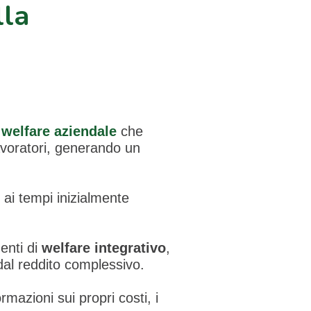
lla
l
welfare aziendale
che
avoratori, generando un
o ai tempi inizialmente
menti di
welfare integrativo
,
dal reddito complessivo.
mazioni sui propri costi, i