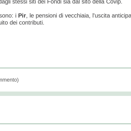
agli stessi siti dei Fondi sia dal sito della Covip.
 sono: i
Pir
, le pensioni di vecchiaia, l'uscita anticip
ito dei contributi.
mmento)