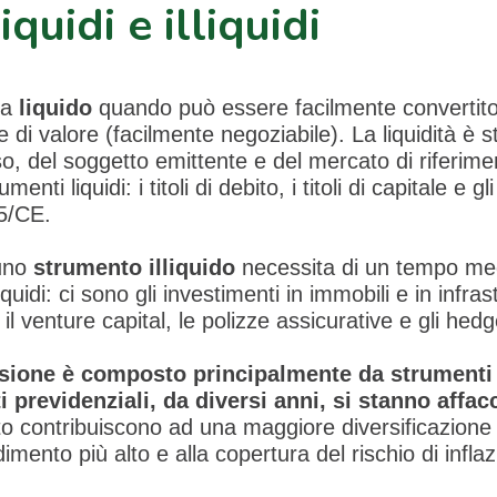
quidi e illiquidi
ra
liquido
quando può essere facilmente convertito
te di valore (facilmente negoziabile). La liquidità è 
sso, del soggetto emittente e del mercato di riferimen
nti liquidi: i titoli di debito, i titoli di capitale e 
65/CE.
 uno
strumento illiquido
necessita di un tempo me
liquidi: ci sono gli investimenti in immobili e in infrast
, il venture capital, le polizze assicurative e gli hed
ensione è composto principalmente da strumenti 
ti previdenziali, da diversi anni, si stanno affac
to contribuiscono ad una maggiore diversificazione d
dimento più alto e alla copertura del rischio di infla