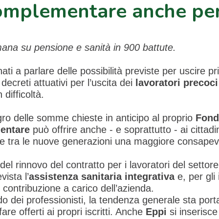
omplementare anche per 
mana su pensione e sanità in 900 battute.
nati a parlare delle possibilità previste per uscire 
 decreti attuativi per l’uscita dei
lavoratori precoc
 difficoltà.
gro delle somme chieste in anticipo al proprio
Fond
mentare
può offrire anche - e soprattutto - ai cittadi
ere tra le nuove generazioni una maggiore consapev
del rinnovo del contratto per i lavoratori del settore
vista l’
assistenza sanitaria integrativa
e, per gli
contribuzione a carico dell’azienda.
do dei professionisti, la tendenza generale sta por
are offerti ai propri iscritti. Anche
Eppi
si inserisce