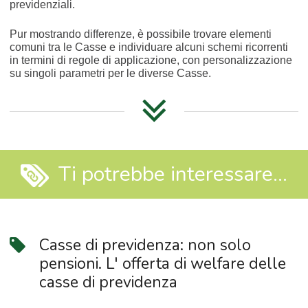
previdenziali.
Pur mostrando differenze, è possibile trovare elementi
comuni tra le Casse e individuare alcuni schemi ricorrenti
in termini di regole di applicazione, con personalizzazione
su singoli parametri per le diverse Casse.
Ti potrebbe interessare...
Casse di previdenza: non solo
pensioni. L' offerta di welfare delle
Pensione di anzianità e vecchiaia
casse di previdenza
È l’assegno che viene corrisposto al libero
professionista che abbia raggiunto i requisiti di