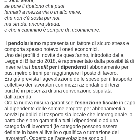
E senti allora,
se pure ti ripetono che puoi
fermarti a mezza via o in alto mare,
che non c'è sosta per noi,
ma strada, ancora strada,
e che il cammino è sempre da ricominciare
.
Il
pendolarismo
rappresenta un fattore di sicuro stress e
comporta spesso notevoli oneri economici.
Uno dei profili di novità da quest’anno, introdotto dalla
Legge di Bilancio 2018, è rappresentato dalla possibilità di
inserire tra i
benefit
per i dipendenti
l'abbonamento per
bus, metro o treni per raggiungere il posto di lavoro.
Era già prevista l'agevolazione delle spese per il trasporto
collettivo dei lavoratori con mezzi aziendali o di terzi
purché in presenza di una convenzione stipulata
dall'azienda.
Ora la nuova misura garantisce l'
esenzione fiscale
in capo
al dipendente delle somme erogate per abbonamenti a
servizi pubblici di trasporto sia locale che interregionale, a
patto che siano garantiti a tutti i dipendenti o ad una
categoria di lavoratori (le categorie possono essere
definite in base al livello o qualifica o turnazione dei
lavoratori). Oggetto dell’agevolazione sono gli