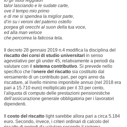
Io gli studi leggiadri
talor lasciando e le sudate carte,
ove il tempo mio primo
e di me si spendea la miglior parte,
d’in su i veroni del paterno ostello
porgea gli orecchi al suon della tua voce,
ed alla man veloce
che percorrea la faticosa tela.
Il decreto 28 gennaio 2019 n.4 modifica la disciplina del
riscatto dei corsi di studio universitari
in senso
agevolativo per gli under 45, relativamente a periodi da
valutare con il
sistema contributivo
. Si prevede nello
specifico che l'
onere del riscatto
sia costituito dal
versamento di un contributo pari, per ogni anno da
riscattare, al livello minimo imponibile annuo (nel 2018 era
pari a 15.710 euro) moltiplicato per il 33 per cento,
l'aliquota di computo delle prestazioni pensionistiche
dell'assicurazione generale obbligatoria per i lavoratori
dipendenti.
Il
costo del riscatto
light sarebbe allora pari a circa 5.184
euro. Secondo, invece, i criteri ordinari di calcolo del
riscatto di periodi da valutare secondo il sistema