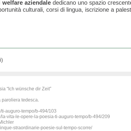
i welfare aziendale
dedicano uno spazio crescente a
opportunità culturali, corsi di lingua, iscrizione a pa
i)
ia “Ich wünsche dir Zeit”
 paroliera tedesca.
/ti-auguro-tempo/b-494/103
la-vita-le-opere-la-poesia-ti-auguro-tempo/b-494/209
_Michler
cinque-straordinarie-poesie-sul-tempo-scorre/