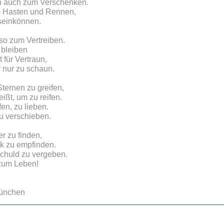
ern auch zum Verschenken.
um Hasten und Rennen,
seinkönnen.
 so zum Vertreiben.
 bleiben
 für Vertraun,
r nur zu schaun.
Sternen zu greifen,
ißt, um zu reifen.
fen, zu lieben.
zu verschieben.
er zu finden,
ck zu empfinden.
Schuld zu vergeben.
 zum Leben!
ünchen