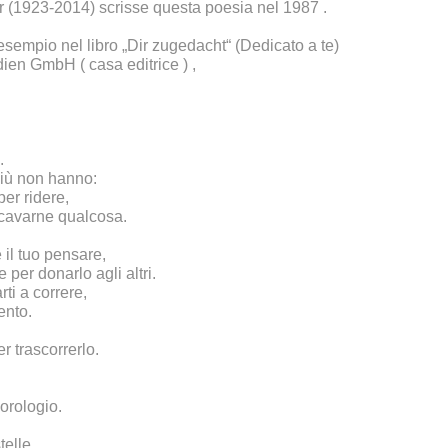
r (1923-2014) scrisse questa poesia nel 1987 .
 esempio nel libro „Dir zugedacht“ (Dedicato a te)
ien GmbH ( casa editrice ) ,
.
più non hanno:
per ridere,
icavarne qualcosa.
 il tuo pensare,
per donarlo agli altri.
rti a correre,
ento.
r trascorrerlo.
'orologio.
telle,