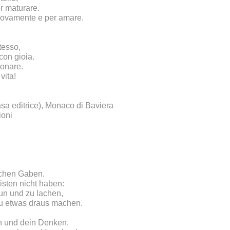
r maturare.
uovamente e per amare.
tesso,
con gioia.
onare.
vita!
 editrice), Monaco di Baviera
ioni
ichen Gaben.
isten nicht haben:
eun und zu lachen,
du etwas draus machen.
un und dein Denken,