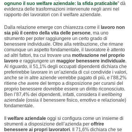
ognuno il suo welfare aziendale: la sfida praticabile
” dà
evidenza delle trasformazioni intervenute negli anni nel
rapporto dei lavoratori con il welfare aziendale.
Dalla relazione emerge con chiarezza come il
lavoro non
sia più il centro della vita delle persone
, ma uno
strumento per poter raggiungere un certo grado di
benessere individuale. Oltre alla retribuzione, che rimane
comunque un aspetto fondamentale, il lavoratore è attento
ad altri fattori, tra cui trovare una
motivazione nel proprio
lavoro
e raggiungere un
maggior benessere individuale
.
Al riguardo, il 51,1% degli occupati dipendenti dichiara che
preferirebbe lavorare in un’azienda di cui condivide i valori,
anche se in altre aziende verrebbe pagato di più, e l’88,2%
ritiene che avere del tempo a disposizione per curarsi del
proprio benessere dovrebbe essere un diritto riconosciuto.
Ben l’87,4% dei dipendenti, infatti, considera il
wellbeing
aziendale (ossia il benessere fisico, emotivo e relazionale)
fondamentale.
Il
welfare aziendale
oggi si configura come un insieme di
strumenti a disposizione dell’azienda per
offrire
benessere ai propri lavoratori
. Il 71,6% dichiara che se