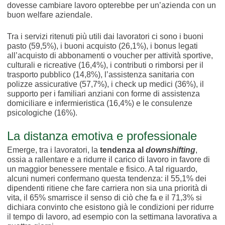
dovesse cambiare lavoro opterebbe per un’azienda con un
buon welfare aziendale.
Tra i servizi ritenuti più utili dai lavoratori ci sono i buoni
pasto (59,5%), i buoni acquisto (26,1%), i bonus legati
all’acquisto di abbonamenti o voucher per attività sportive,
culturali e ricreative (16,4%), i contributi o rimborsi per il
trasporto pubblico (14,8%), l’assistenza sanitaria con
polizze assicurative (57,7%), i check up medici (36%), il
supporto per i familiari anziani con forme di assistenza
domiciliare e infermieristica (16,4%) e le consulenze
psicologiche (16%).
La distanza emotiva e professionale
Emerge, tra i lavoratori, la
tendenza al
downshifting
,
ossia a rallentare e a ridurre il carico di lavoro in favore di
un maggior benessere mentale e fisico. A tal riguardo,
alcuni numeri confermano questa tendenza: il 55,1% dei
dipendenti ritiene che fare carriera non sia una priorità di
vita, il 65% smarrisce il senso di ciò che fa e il 71,3% si
dichiara convinto che esistono già le condizioni per ridurre
il tempo di lavoro, ad esempio con la settimana lavorativa a