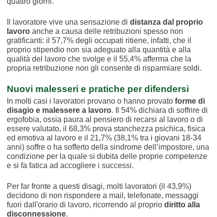
quattro giorni.
Il lavoratore vive una sensazione di
distanza dal proprio
lavoro
anche a causa delle retribuzioni spesso non
gratificanti: il 57,7% degli occupati ritiene, infatti, che il
proprio stipendio non sia adeguato alla quantità e alla
qualità del lavoro che svolge e il 55,4% afferma che la
propria retribuzione non gli consente di risparmiare soldi.
Nuovi malesseri e pratiche per difendersi
In molti casi i lavoratori provano o hanno provato
forme di
disagio e malessere a lavoro
. Il 54% dichiara di soffrire di
ergofobia, ossia paura al pensiero di recarsi al lavoro o di
essere valutato, il 68,3% prova stanchezza psichica, fisica
ed emotiva al lavoro e il 21,7% (38,1% tra i giovani 18-34
anni) soffre o ha sofferto della sindrome dell’impostore, una
condizione per la quale si dubita delle proprie competenze
e si fa fatica ad accogliere i successi.
Per far fronte a questi disagi, molti lavoratori (il 43,9%)
decidono di non rispondere a mail, telefonate, messaggi
fuori dall'orario di lavoro, ricorrendo al proprio
diritto alla
disconnessione
.