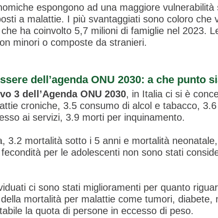
omiche espongono ad una maggiore vulnerabilità san
sti a malattie. I più svantaggiati sono coloro che 
che ha coinvolto 5,7 milioni di famiglie nel 2023. Le
on minori o composte da stranieri.
nessere dell’agenda ONU 2030: a che punto 
ivo 3 dell’Agenda ONU 2030
, in Italia ci si è conc
ttie croniche, 3.5 consumo di alcol e tabacco, 3.6 m
esso ai servizi, 3.9 morti per inquinamento.
a, 3.2 mortalità sotto i 5 anni e mortalità neonatal
 e fecondità per le adolescenti non sono stati consi
ividuati ci sono stati miglioramenti per quanto rigu
della mortalità per malattie come tumori, diabete, m
tabile la quota di persone in eccesso di peso.