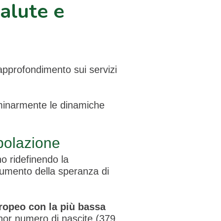
Salute e
pprofondimento sui servizi
liminarmente le dinamiche
polazione
o ridefinendo la
’aumento della speranza di
uropeo con la più bassa
 minor numero di nascite (379