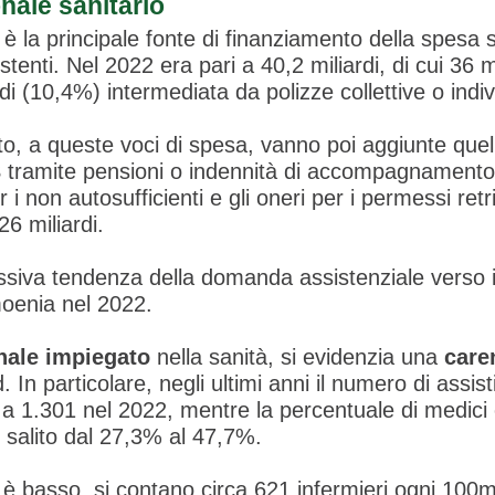
nale sanitario
è la principale fonte di finanziamento della spesa sa
stenti. Nel 2022 era pari a 40,2 miliardi, di cui 36 
rdi (10,4%) intermediata da polizze collettive o indiv
, a queste voci di spesa, vanno poi aggiunte quell
PS tramite pensioni o indennità di accompagnamento 
i non autosufficienti e gli oneri per i permessi retr
26 miliardi.
siva tendenza della domanda assistenziale verso il
moenia nel 2022.
nale impiegato
nella sanità, si evidenzia una
care
d. In particolare, negli ultimi anni il numero di assi
 1.301 nel 2022, mentre la percentuale di medici c
 salito dal 27,3% al 47,7%.
 è basso, si contano circa 621 infermieri ogni 100m