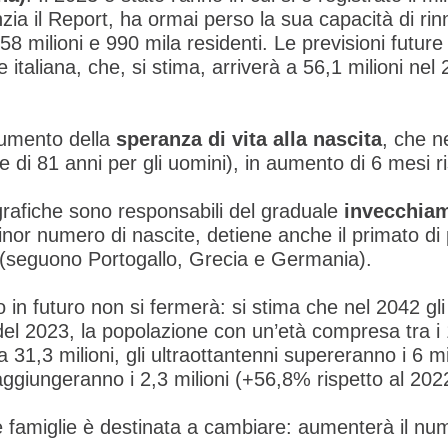
zia il Report, ha ormai perso la sua capacità di rin
58 milioni e 990 mila residenti. Le previsioni futur
italiana, che, si stima, arriverà a 56,1 milioni nel 
aumento della
speranza di vita alla nascita
, che n
e di 81 anni per gli uomini), in aumento di 6 mesi r
afiche sono responsabili del graduale
invecchiam
l minor numero di nascite, detiene anche il primato di
 (seguono Portogallo, Grecia e Germania).
 in futuro non si fermerà: si stima che nel 2042 gl
ni del 2023, la popolazione con un’età compresa tra i
 31,3 milioni, gli ultraottantenni supereranno i 6 mi
aggiungeranno i 2,3 milioni (+56,8% rispetto al 202
e famiglie è destinata a cambiare: aumenterà il nu