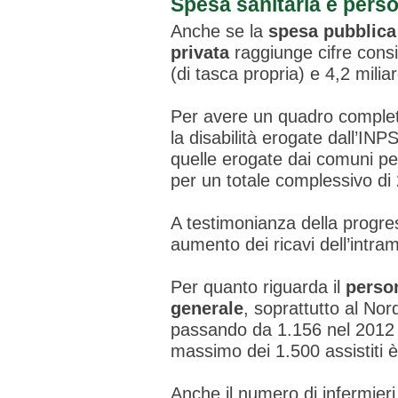
Spesa sanitaria e perso
Anche se la
spesa pubblica
privata
raggiunge cifre consi
(di tasca propria) e 4,2 milia
Per avere un quadro completo
la disabilità erogate dall’IN
quelle erogate dai comuni per 
per un totale complessivo di 
A testimonianza della progres
aumento dei ricavi dell’intra
Per quanto riguarda il
perso
generale
, soprattutto al Nor
passando da 1.156 nel 2012 a
massimo dei 1.500 assistiti è
Anche il numero di infermieri