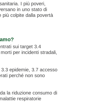
itaria. I più poveri,
versano in uno stato di
 più colpite dalla povertà
siamo?
entrati sui target 3.4
orti per incidenti stradali,
e, 3.3 epidemie, 3.7 accesso
derati perché non sono
arda la riduzione consumo di
alattie respiratorie