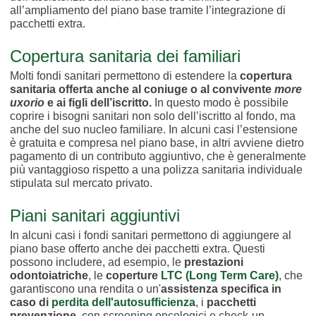
all’ampliamento del piano base tramite l’integrazione di
pacchetti extra.
Copertura sanitaria dei familiari
Molti fondi sanitari permettono di estendere la
copertura
sanitaria offerta anche al coniuge o al convivente
more
uxorio
e ai figli dell’iscritto.
In questo modo è possibile
coprire i bisogni sanitari non solo dell’iscritto al fondo, ma
anche del suo nucleo familiare. In alcuni casi l’estensione
è gratuita e compresa nel piano base, in altri avviene dietro
pagamento di un contributo aggiuntivo, che è generalmente
più vantaggioso rispetto a una polizza sanitaria individuale
stipulata sul mercato privato.
Piani sanitari aggiuntivi
In alcuni casi i fondi sanitari permettono di aggiungere al
piano base offerto anche dei pacchetti extra. Questi
possono includere, ad esempio, le
prestazioni
odontoiatriche
, le
coperture
LTC (Long Term Care)
, che
garantiscono una rendita o un'
assistenza specifica in
caso di
perdita dell'autosufficienza
, i
pacchetti
prevenzione
, con screening oncologici e check-up