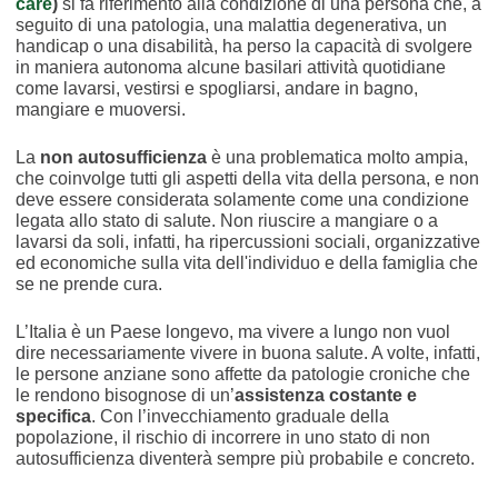
care
)
si fa riferimento alla condizione di una persona che, a
seguito di una patologia, una malattia degenerativa, un
handicap o una disabilità, ha perso la capacità di svolgere
in maniera autonoma alcune basilari attività quotidiane
come lavarsi, vestirsi e spogliarsi, andare in bagno,
mangiare e muoversi.
La
non autosufficienza
è una problematica molto ampia,
che coinvolge tutti gli aspetti della vita della persona, e non
deve essere considerata solamente come una condizione
legata allo stato di salute. Non riuscire a mangiare o a
lavarsi da soli, infatti, ha ripercussioni sociali, organizzative
ed economiche sulla vita dell'individuo e della famiglia che
se ne prende cura.
L’Italia è un Paese longevo, ma vivere a lungo non vuol
dire necessariamente vivere in buona salute. A volte, infatti,
le persone anziane sono affette da patologie croniche che
le rendono bisognose di un’
assistenza costante e
specifica
. Con l’invecchiamento graduale della
popolazione, il rischio di incorrere in uno stato di non
autosufficienza diventerà sempre più probabile e concreto.