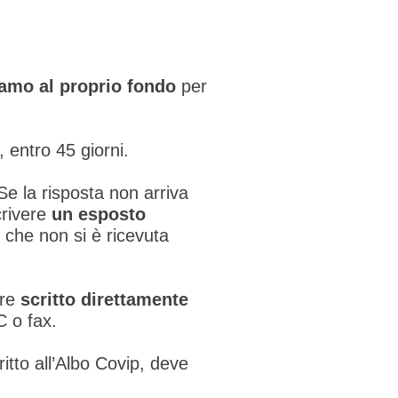
lamo al proprio fondo
per
 entro 45 giorni.
Se la risposta non arriva
crivere
un esposto
 che non si è ricevuta
ere
scritto direttamente
C o fax.
itto all’Albo Covip, deve