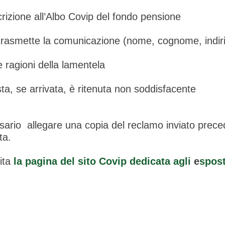
scrizione all’Albo Covip del fondo pensione
 trasmette la comunicazione (nome, cognome, indiri
le ragioni della lamentela
osta, se arrivata, è ritenuta non soddisfacente
essario allegare una copia del reclamo inviato pre
uta.
sita
la pagina del sito Covip dedicata agli
e
spost