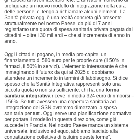
prefigurare un nuovo modello di integrazione nella cura
delle persone: ci tengo a richiamare alcuni elementi. La
Sanità privata oggi è una realtà concreta già presente
strutturalmente nel nostro Paese, da più di 7 anni
registriamo una quota di spesa sanitaria privata pagata dai
cittadini – oltre i 30 miliardi – che si incrementa di anno in
anno.
Oggi
i cittadini pagano, in media pro-capite, un
finanziamento di 580 euro per le proprie cure (il 50% in
farmaci, il 50% in servizi). L’elemento interessante è che
immaginando il futuro: da qui al 2025 ci dobbiamo
attendere un incremento in termini di fabbisogno. Si dice
spesso che la Sanità Integrativa rappresenti solo una
piccola quota o non sia sufficiente:
chi ha una
forma
sanitaria integrativa
riceve in media 324 euro di rimborsi –
il 56%
.
Se tutti avessero una copertura sanitaria ad
integrazione del SSN avremmo dimezzato la spesa
sanitaria per tutti. Oggi serve una pianificazione normativa
per portare il modello in questa direzione, come già
succede in Francia. Nel nostro Paese manca un sistema
universale, inclusivo ed equo, abbiamo lasciato alla
contrattazione collettiva di istituire queste forme”.