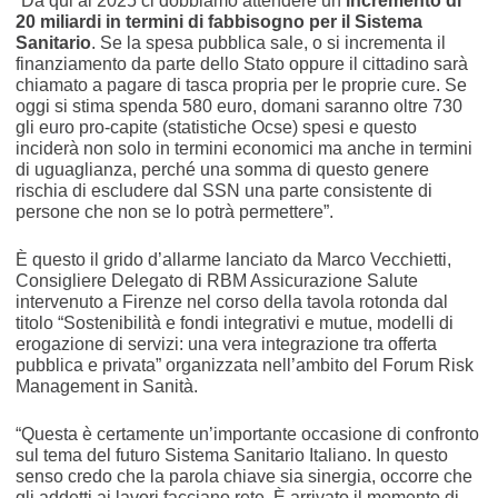
“Da qui al 2025 ci dobbiamo attendere un
incremento di
20 miliardi in termini di fabbisogno per il Sistema
Sanitario
. Se la spesa pubblica sale, o si incrementa il
finanziamento da parte dello Stato oppure il cittadino sarà
chiamato a pagare di tasca propria per le proprie cure. Se
oggi si stima spenda 580 euro, domani saranno oltre 730
gli euro pro-capite (statistiche Ocse) spesi e questo
inciderà non solo in termini economici ma anche in termini
di uguaglianza, perché una somma di questo genere
rischia di escludere dal SSN una parte consistente di
persone che non se lo potrà permettere”.
È questo il grido d’allarme lanciato da Marco Vecchietti,
Consigliere Delegato di RBM Assicurazione Salute
intervenuto a Firenze nel corso della tavola rotonda dal
titolo “Sostenibilità e fondi integrativi e mutue, modelli di
erogazione di servizi: una vera integrazione tra offerta
pubblica e privata” organizzata nell’ambito del Forum Risk
Management in Sanità.
“Questa è certamente un’importante occasione di confronto
sul tema del futuro Sistema Sanitario Italiano. In questo
senso credo che la parola chiave sia sinergia, occorre che
gli addetti ai lavori facciano rete. È arrivato il momento di